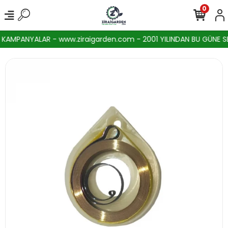
0
AMPANYALAR - www.ziraigarden.com - 2001 YILINDAN BU GÜNE SEKT