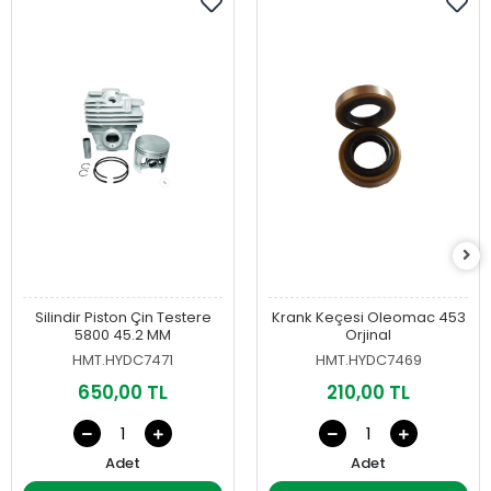
Silindir Piston Çin Testere
Krank Keçesi Oleomac 453
5800 45.2 MM
Orjinal
HMT.HYDC7471
HMT.HYDC7469
650,00 TL
210,00 TL
Adet
Adet