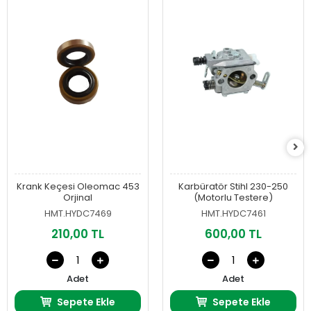
Krank Keçesi Oleomac 453
Karbüratör Stihl 230-250
Orjinal
(Motorlu Testere)
HMT.HYDC7469
HMT.HYDC7461
210,00 TL
600,00 TL
Adet
Adet
Sepete Ekle
Sepete Ekle