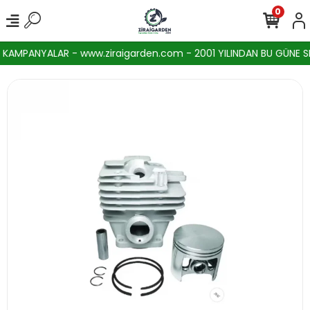
0
AMPANYALAR - www.ziraigarden.com - 2001 YILINDAN BU GÜNE SEKT