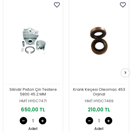
Silindir Piston Çin Testere
Krank Keçesi Oleomac 453
5800 45.2 MM
Orjinal
HMT.HYDC7471
HMT.HYDC7469
650,00 TL
210,00 TL
Adet
Adet