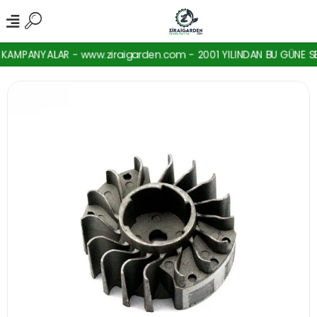
AMPANYALAR - www.ziraigarden.com - 2001 YILINDAN BU GÜNE SEKT