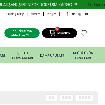
VERİŞLERİNİZDE ÜCRETSİZ KARGO !!!
Türkiye'nin T
Sipariş Takip
Yardım
İletişim
0
Giriş Yap
Sepetim
Üye Ol
ÇİFTLİK
AKÜLÜ ÜRÜN
ARI
KAMP ÜRÜNLERİ
EKİPMANLARI
GRUPLARI