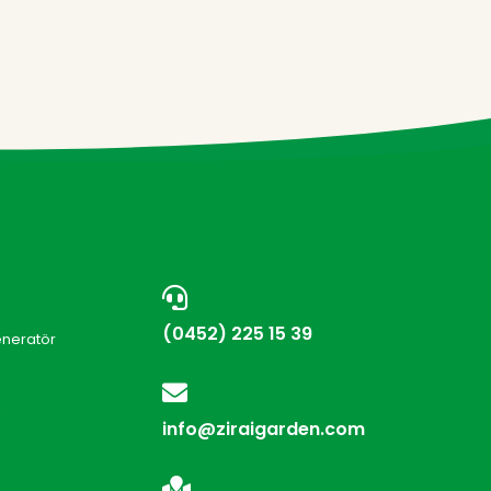
(0452) 225 15 39
eneratör
i
info@ziraigarden.com