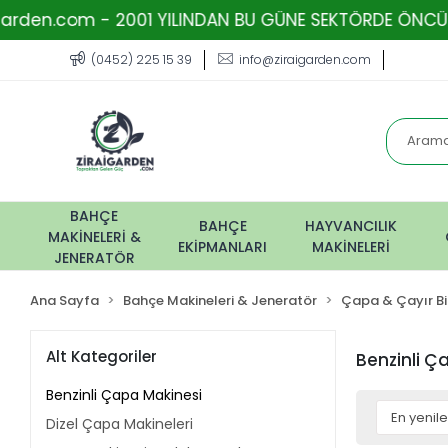
com - 2001 YILINDAN BU GÜNE SEKTÖRDE ÖNCÜ FİRMA -
(0452) 225 15 39
info@ziraigarden.com
BAHÇE
BAHÇE
HAYVANCILIK
MAKİNELERİ &
EKİPMANLARI
MAKİNELERİ
JENERATÖR
Ana Sayfa
Bahçe Makineleri & Jeneratör
Çapa & Çayır B
Alt Kategoriler
Benzinli Ç
Benzinli Çapa Makinesi
Dizel Çapa Makineleri