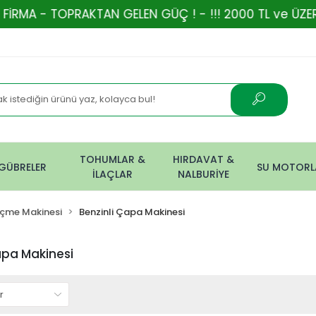
 TOPRAKTAN GELEN GÜÇ ! - !!! 2000 TL ve ÜZERİ ALIŞ
TOHUMLAR &
HIRDAVAT &
GÜBRELER
SU MOTORL
İLAÇLAR
NALBURİYE
içme Makinesi
Benzinli Çapa Makinesi
apa Makinesi