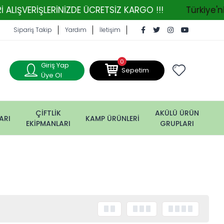
ERİŞLERİNİZDE ÜCRETSİZ KARGO !!!
Türkiye'nin Ta
Sipariş Takip
Yardım
İletişim
0
Giriş Yap
Sepetim
Üye Ol
ÇİFTLİK
AKÜLÜ ÜRÜN
ARI
KAMP ÜRÜNLERİ
EKİPMANLARI
GRUPLARI