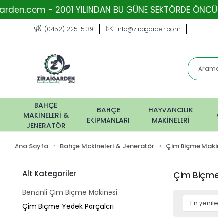
om - 2001 YILINDAN BU GÜNE SEKTÖRDE ÖNCÜ FİRMA - 
(0452) 225 15 39
info@ziraigarden.com
BAHÇE
BAHÇE
HAYVANCILIK
MAKİNELERİ &
EKİPMANLARI
MAKİNELERİ
JENERATÖR
Ana Sayfa
Bahçe Makineleri & Jeneratör
Çim Biçme Makin
Alt Kategoriler
Çim Biçme
Benzinli Çim Biçme Makinesi
Çim Biçme Yedek Parçaları