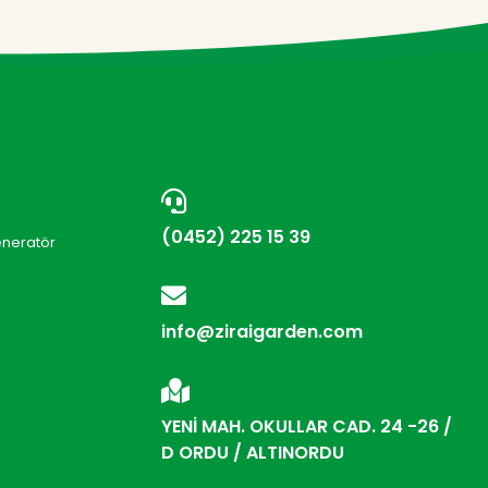
(0452) 225 15 39
eneratör
i
info@ziraigarden.com
YENİ MAH. OKULLAR CAD. 24 -26 /
D ORDU / ALTINORDU