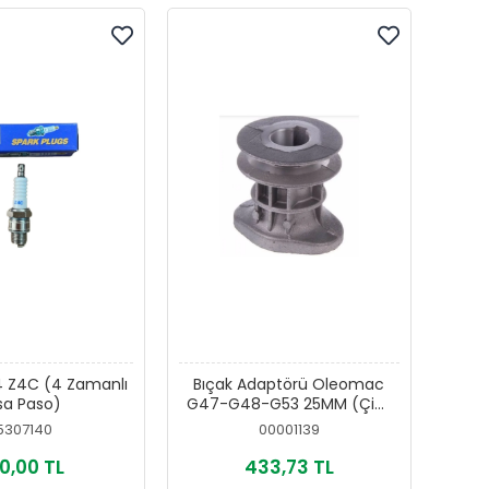
 4 Z4C (4 Zamanlı
Bıçak Adaptörü Oleomac
sa Paso)
G47-G48-G53 25MM (Çim
Biçme Makinası)
5307140
00001139
0,00 TL
433,73 TL