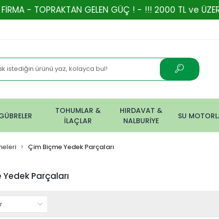
TOPRAKTAN GELEN GÜÇ ! - !!! 2000 TL ve ÜZERİ ALIŞV
TOHUMLAR &
HIRDAVAT &
GÜBRELER
SU MOTORL
İLAÇLAR
NALBURİYE
eleri
Çim Biçme Yedek Parçaları
 Yedek Parçaları