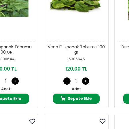
Ispanak Tohumu
Vena F1 Ispanak Tohumu 100
Bur
100 GR
gr
5306644
15306645
0,00 TL
120,00 TL
Adet
Adet
epete Ekle
Sepete Ekle