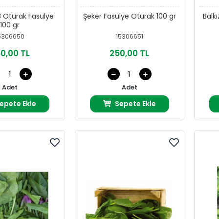
8 Oturak Fasulye
Şeker Fasulye Oturak 100 gr
Balk
100 gr
5306650
15306651
0,00 TL
250,00 TL
Adet
Adet
epete Ekle
Sepete Ekle