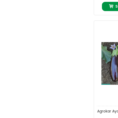
S
Agrokar Ayd