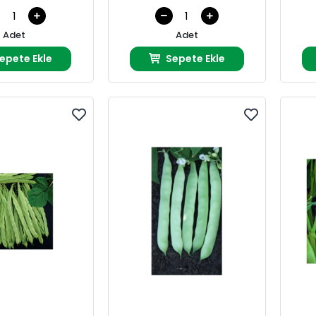
Adet
Adet
epete Ekle
Sepete Ekle