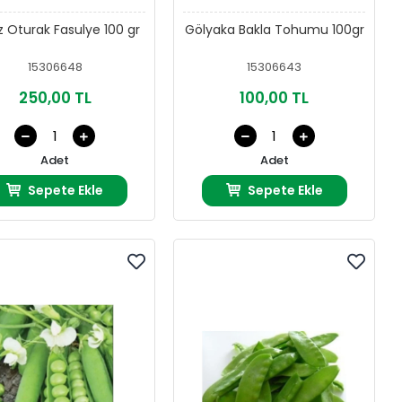
ız Oturak Fasulye 100 gr
Gölyaka Bakla Tohumu 100gr
15306648
15306643
250,00 TL
100,00 TL
Adet
Adet
Sepete Ekle
Sepete Ekle