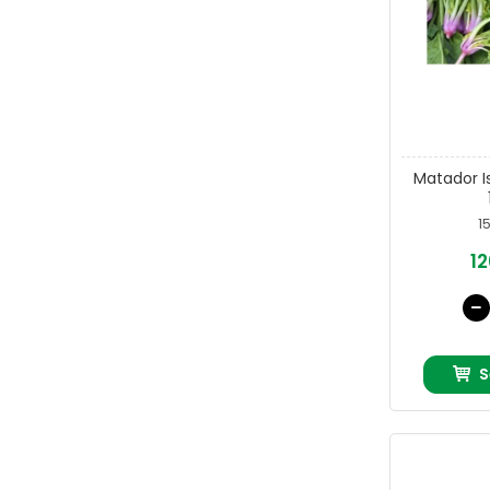
Matador 
1
12
S