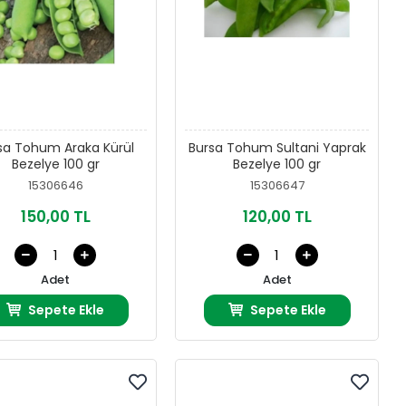
sa Tohum Araka Kürül
Bursa Tohum Sultani Yaprak
Bezelye 100 gr
Bezelye 100 gr
15306646
15306647
150,00 TL
120,00 TL
Adet
Adet
Sepete Ekle
Sepete Ekle