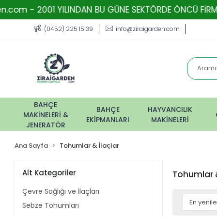
YILINDAN BU GÜNE SEKTÖRDE ÖNCÜ FİRMA - TOPRAKTAN G
(0452) 225 15 39
info@ziraigarden.com
BAHÇE
BAHÇE
HAYVANCILIK
MAKİNELERİ &
EKİPMANLARI
MAKİNELERİ
JENERATÖR
Ana Sayfa
Tohumlar & İlaçlar
Alt Kategoriler
Tohumlar &
Çevre Sağlığı ve İlaçları
Sebze Tohumları