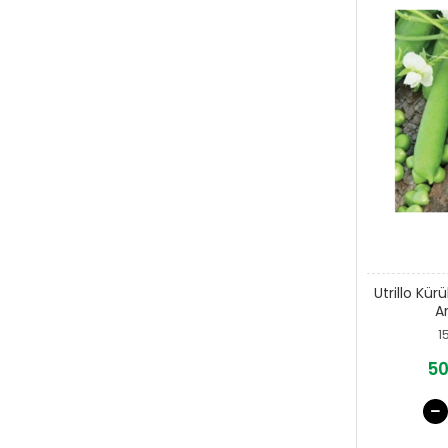
Utrillo Kür
A
1
50