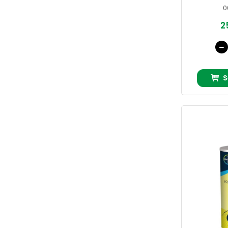
0
2
S