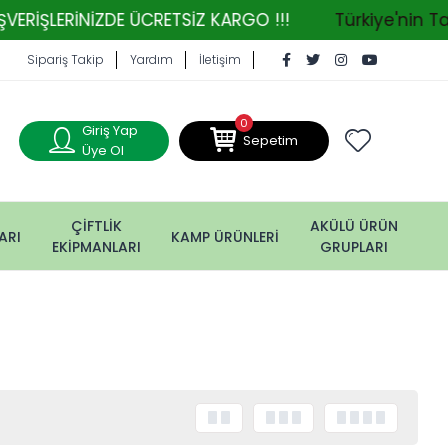
DE ÜCRETSİZ KARGO !!!
Türkiye'nin Tarım Makinal
Sipariş Takip
Yardım
İletişim
0
Giriş Yap
Sepetim
Üye Ol
ÇİFTLİK
AKÜLÜ ÜRÜN
ARI
KAMP ÜRÜNLERİ
EKİPMANLARI
GRUPLARI