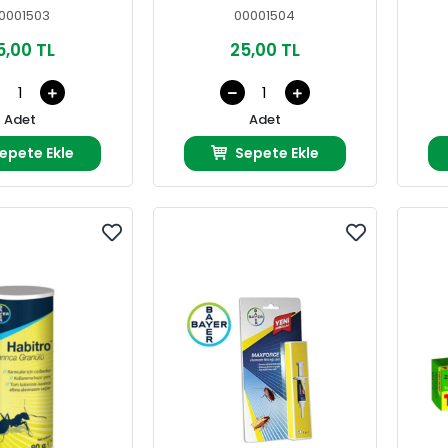
0001503
00001504
5,00 TL
25,00 TL
Adet
Adet
epete Ekle
Sepete Ekle