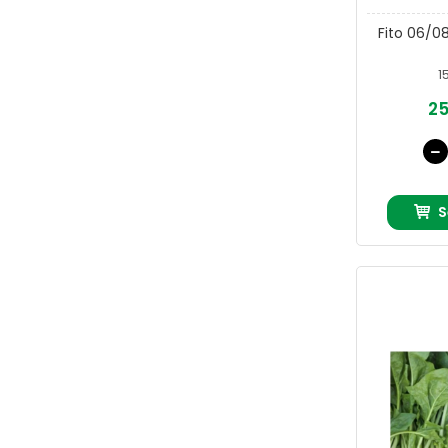
Fito 06/0
1
25
S