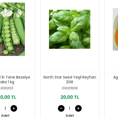
ül İri Tane Bezelye
North Star Seed Yeşil Reyhan
Ag
raka 1 kg
2GR
5306203
00001509
0,00 TL
20,00 TL
Adet
Adet