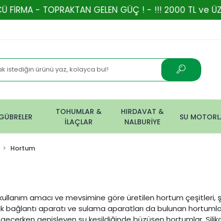
- TOPRAKTAN GELEN GÜÇ ! - !!! 2000 TL ve ÜZERİ ALI
TOHUMLAR &
HIRDAVAT &
GÜBRELER
SU MOTORL
İLAÇLAR
NALBURİYE
Hortum
ullanım amacı ve mevsimine göre üretilen hortum çeşitleri, 
sluk bağlantı aparatı ve sulama aparatları da bulunan hortumla
geçerken genişleyen su kesildiğinde büzüşen hortumlar. Siliko