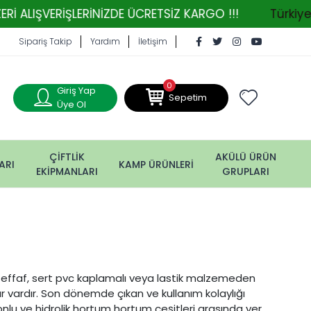
ŞVERİŞLERİNİZDE ÜCRETSİZ KARGO !!!
Türkiye'nin
Sipariş Takip
Yardım
İletişim
0
Giriş Yap
Sepetim
Üye Ol
ÇİFTLİK
AKÜLÜ ÜRÜN
ARI
KAMP ÜRÜNLERİ
EKİPMANLARI
GRUPLARI
şeffaf, sert pvc kaplamalı veya lastik malzemeden
r vardır. Son dönemde çıkan ve kullanım kolaylığı
nlu ve hidrolik hortum hortum çeşitleri arasında yer