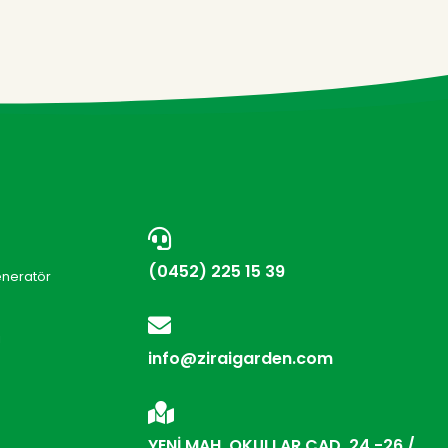
(0452) 225 15 39
eneratör
i
info@ziraigarden.com
YENİ MAH. OKULLAR CAD. 24 -26 /