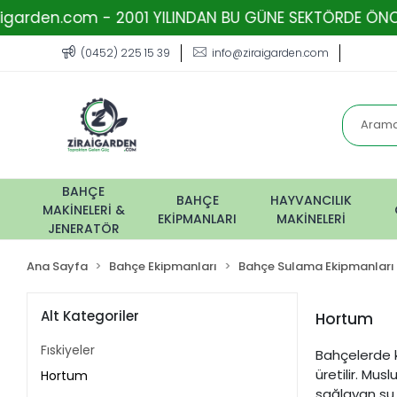
n.com - 2001 YILINDAN BU GÜNE SEKTÖRDE ÖNCÜ FİRMA 
(0452) 225 15 39
info@ziraigarden.com
BAHÇE
BAHÇE
HAYVANCILIK
MAKİNELERİ &
EKİPMANLARI
MAKİNELERİ
JENERATÖR
Ana Sayfa
Bahçe Ekipmanları
Bahçe Sulama Ekipmanları
Alt Kategoriler
Hortum
Fıskiyeler
Bahçelerde k
üretilir. Mu
Hortum
sağlayan su 