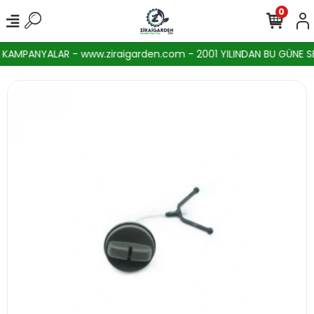
0
AMPANYALAR - www.ziraigarden.com - 2001 YILINDAN BU GÜNE SEKT