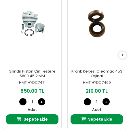
Silindir Piston Çin Testere
Krank Keçesi Oleomac 453
5800 45.2 MM
Orjinal
HMT.HYDC7471
HMT.HYDC7469
650,00 TL
210,00 TL
Adet
Adet
Sepete Ekle
Sepete Ekle