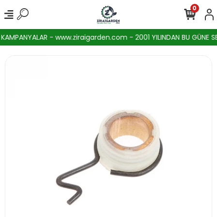
0
KAMPANYALAR - www.ziraigarden.com - 2001 YILINDAN BU GÜNE SEKT