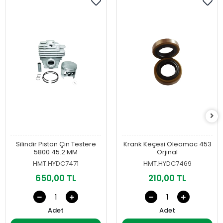
Silindir Piston Çin Testere
Krank Keçesi Oleomac 453
5800 45.2 MM
Orjinal
HMT.HYDC7471
HMT.HYDC7469
650,00 TL
210,00 TL
Adet
Adet