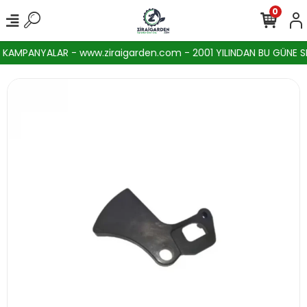
0
AMPANYALAR - www.ziraigarden.com - 2001 YILINDAN BU GÜNE SEKT