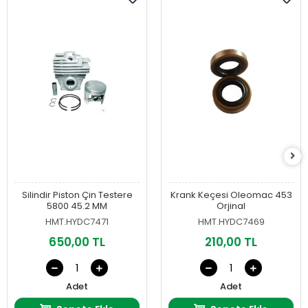
Silindir Piston Çin Testere
Krank Keçesi Oleomac 453
5800 45.2 MM
Orjinal
HMT.HYDC7471
HMT.HYDC7469
650,00 TL
210,00 TL
Adet
Adet