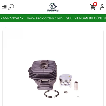
0
AMPANYALAR - www.ziraigarden.com - 2001 YILINDAN BU GÜNE SEKT