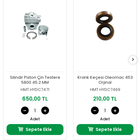
Silindir Piston Çin Testere
Krank Keçesi Oleomac 453
5800 45.2 MM
Orjinal
HMT.HYDC7471
HMT.HYDC7469
650,00 TL
210,00 TL
Adet
Adet
Sepete Ekle
Sepete Ekle