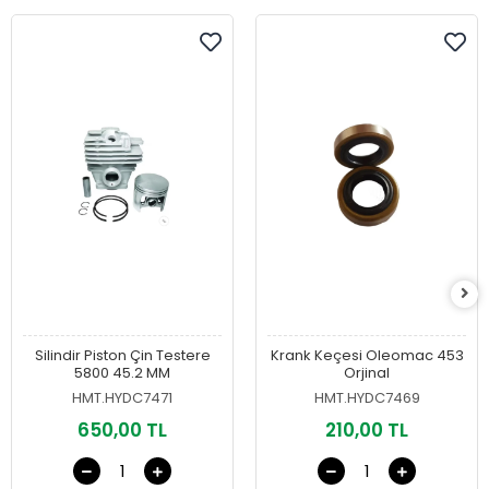
Silindir Piston Çin Testere
Krank Keçesi Oleomac 453
5800 45.2 MM
Orjinal
HMT.HYDC7471
HMT.HYDC7469
650,00 TL
210,00 TL