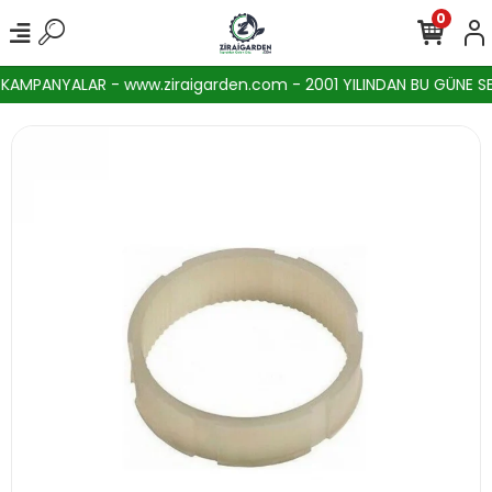
0
AMPANYALAR - www.ziraigarden.com - 2001 YILINDAN BU GÜNE SEKT