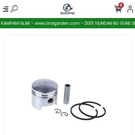
0
AMPANYALAR - www.ziraigarden.com - 2001 YILINDAN BU GÜNE SEKT