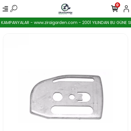
0
AMPANYALAR - www.ziraigarden.com - 2001 YILINDAN BU GÜNE SEKT