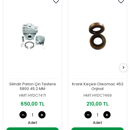
Silindir Piston Çin Testere
Krank Keçesi Oleomac 453
5800 45.2 MM
Orjinal
HMT.HYDC7471
HMT.HYDC7469
650,00 TL
210,00 TL
Adet
Adet