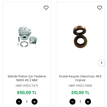
Silindir Piston Çin Testere
Krank Keçesi Oleomac 453
5800 45.2 MM
Orjinal
HMT.HYDC7471
HMT.HYDC7469
650,00 TL
210,00 TL