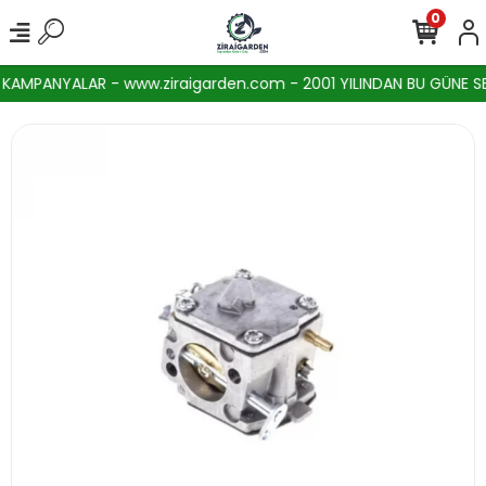
0
AMPANYALAR - www.ziraigarden.com - 2001 YILINDAN BU GÜNE SEKT