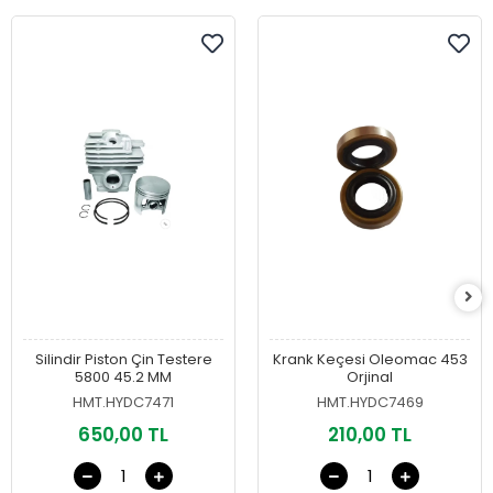
Silindir Piston Çin Testere
Krank Keçesi Oleomac 453
5800 45.2 MM
Orjinal
HMT.HYDC7471
HMT.HYDC7469
650,00 TL
210,00 TL