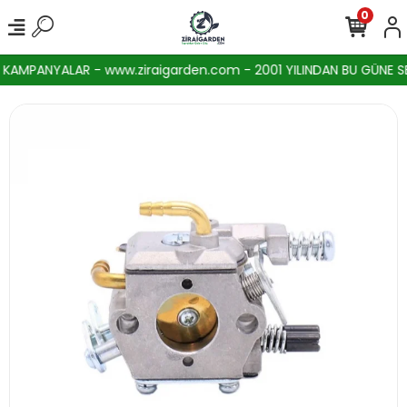
0
AMPANYALAR - www.ziraigarden.com - 2001 YILINDAN BU GÜNE SEKT