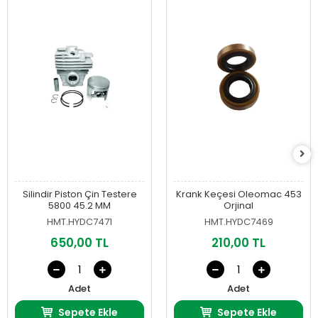
Silindir Piston Çin Testere
Krank Keçesi Oleomac 453
5800 45.2 MM
Orjinal
HMT.HYDC7471
HMT.HYDC7469
650,00 TL
210,00 TL
Adet
Adet
Sepete Ekle
Sepete Ekle