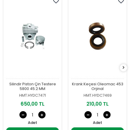
Silindir Piston Çin Testere
Krank Keçesi Oleomac 453
5800 45.2 MM
Orjinal
HMT.HYDC7471
HMT.HYDC7469
650,00 TL
210,00 TL
Adet
Adet