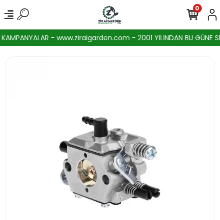
0
AMPANYALAR - www.ziraigarden.com - 2001 YILINDAN BU GÜNE SEKT