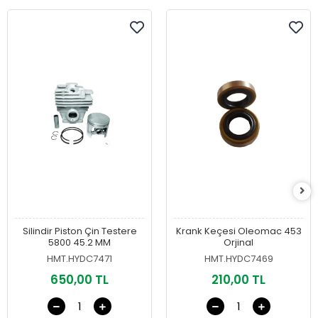
Silindir Piston Çin Testere
Krank Keçesi Oleomac 453
5800 45.2 MM
Orjinal
HMT.HYDC7471
HMT.HYDC7469
650,00 TL
210,00 TL