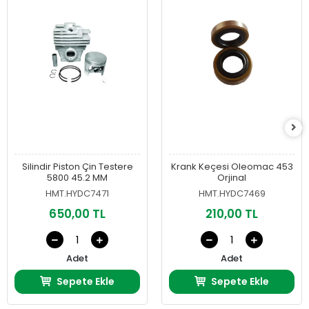
Silindir Piston Çin Testere
Krank Keçesi Oleomac 453
5800 45.2 MM
Orjinal
HMT.HYDC7471
HMT.HYDC7469
650,00 TL
210,00 TL
Adet
Adet
Sepete Ekle
Sepete Ekle