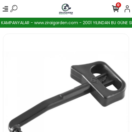
0
AMPANYALAR - www.ziraigarden.com - 2001 YILINDAN BU GÜNE SEKT