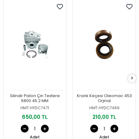
Silindir Piston Çin Testere
Krank Keçesi Oleomac 453
5800 45.2 MM
Orjinal
HMT.HYDC7471
HMT.HYDC7469
650,00 TL
210,00 TL
Adet
Adet