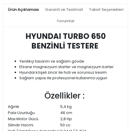
Ürün Açıklaması
Garanti ve Teslimat
Taksit Seçenekleri
Yorumlar
HYUNDAI TURBO 650
BENZİNLİ TESTERE
Yenilikçi tasarım ve sağlam gövde
Efsane magnezyum starter ve magnezyum karter
Hyundai köşeli zincir ile hızlı ve sorunsuz kesim
Sağlam yapısı ile profesyonel kullanıma uygun
Özellikler :
Ağırlık
5,4 kg
Pala Uzunluğu
46 cm
Max Motor Gücü
2,8 Hp
Silindir Hacmi
50 cc