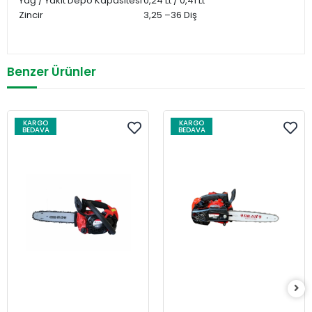
Yağ / Yakıt Depo Kapasitesi
0,24 Lt / 0,41 Lt
Zincir
3,25 –36 Diş
Benzer Ürünler
KARGO
KARGO
BEDAVA
BEDAVA