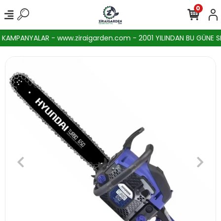
0
AMPANYALAR - www.ziraigarden.com - 2001 YILINDAN BU GÜNE SEKT