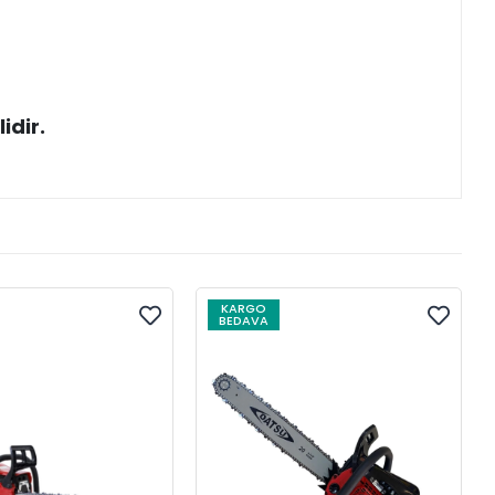
idir.
KARGO
BEDAVA