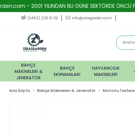
- 2001 YILINDAN BU GÜNE SEKTÖRDE ÖNCÜ FİRMA - TOPR
(0452) 225 15 39
info@ziraigarden.com
BAHÇE
BAHÇE
HAYVANCILIK
MAKİNELERİ &
EKİPMANLARI
MAKİNELERİ
JENERATÖR
Ana Sayfa
Bahçe Makineleri & Jeneratör
Motorlu Testere