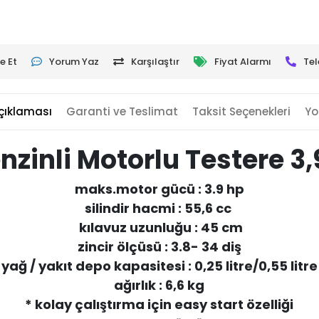
e Et
Yorum Yaz
Karşılaştır
Fiyat Alarmı
Tel
çıklaması
Garanti ve Teslimat
Taksit Seçenekleri
Yo
enzinli Motorlu Testere 
maks.motor gücü : 3.9 hp
silindir hacmi : 55,6 cc
kılavuz uzunluğu : 45 cm
zincir ölçüsü : 3.8- 34 diş
yağ / yakıt depo kapasitesi : 0,25 litre/0,55 litre
ağırlık : 6,6 kg
* kolay çalıştırma için easy start özelliği