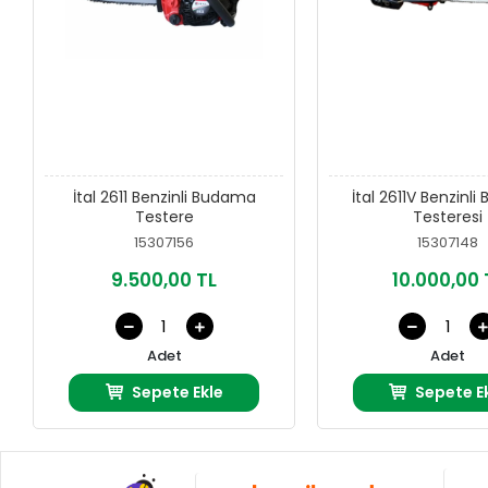
İtal 2611 Benzinli Budama
İtal 2611V Benzinl
Testere
Testeresi
15307156
15307148
9.500,00 TL
10.000,00 
Adet
Adet
Sepete Ekle
Sepete E