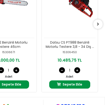
52 Benzinli Motorlu
Datsu CS PT988 Benzinli
estere 46cm
Motorlu Testere 3,8 - 34 Diş 3
Hp Euro 5 Motor
15306671
15306450
.000,00 TL
10.485,75 TL
Adet
Adet
Sepete Ekle
Sepete Ekle