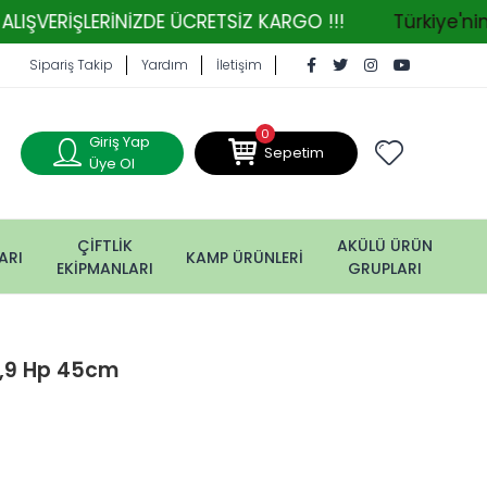
LERİNİZDE ÜCRETSİZ KARGO !!!
Türkiye'nin Tarım 
Sipariş Takip
Yardım
İletişim
0
Giriş Yap
Sepetim
Üye Ol
ÇİFTLİK
AKÜLÜ ÜRÜN
ARI
KAMP ÜRÜNLERİ
EKİPMANLARI
GRUPLARI
 3,9 Hp 45cm