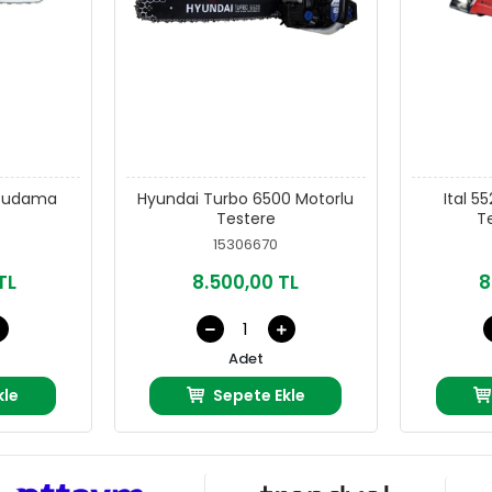
i Budama
Hyundai Turbo 6500 Motorlu
Ital 5
Testere
T
15306670
TL
8.500,00 TL
8
Adet
kle
Sepete Ekle