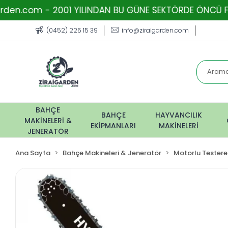
 2001 YILINDAN BU GÜNE SEKTÖRDE ÖNCÜ FİRMA - TOPRA
(0452) 225 15 39
info@ziraigarden.com
BAHÇE
BAHÇE
HAYVANCILIK
MAKİNELERİ &
EKİPMANLARI
MAKİNELERİ
JENERATÖR
Ana Sayfa
Bahçe Makineleri & Jeneratör
Motorlu Testere