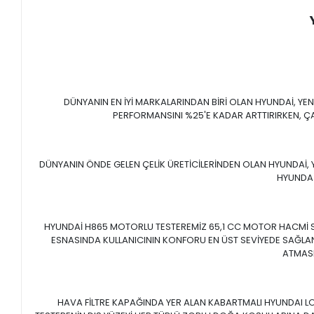
DÜNYANIN EN İYİ MARKALARINDAN BİRİ OLAN HYUNDAİ, YEN
PERFORMANSINI %25'E KADAR ARTTIRIRKEN, ÇA
DÜNYANIN ÖNDE GELEN ÇELİK ÜRETİCİLERİNDEN OLAN HYUNDAİ, Y
HYUNDAİ
HYUNDAİ H865 MOTORLU TESTEREMİZ 65,1 CC MOTOR HACMİ SAY
ESNASINDA KULLANICININ KONFORU EN ÜST SEVİYEDE SAĞLAN
ATMASI
HAVA FİLTRE KAPAĞINDA YER ALAN KABARTMALI HYUNDAI LO