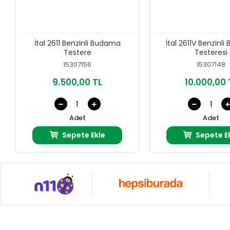
İtal 2611 Benzinli Budama
İtal 2611V Benzinl
Testere
Testeresi
15307156
15307148
9.500,00 TL
10.000,00 
Adet
Adet
Sepete Ekle
Sepete E