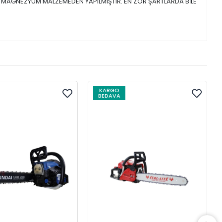
I MAGNEZYUM MALZEMEDEN YAPILMIŞTIR. EN ZOR ŞARTLARDA BİLE
KARGO
BEDAVA