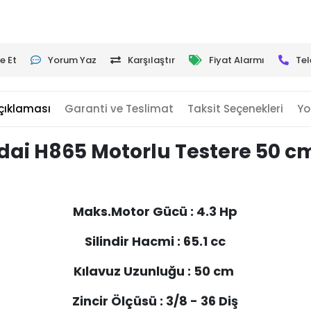
e Et
Yorum Yaz
Karşılaştır
Fiyat Alarmı
Tel
çıklaması
Garanti ve Teslimat
Taksit Seçenekleri
Yo
ai H865 Motorlu Testere 50 c
Maks.Motor Gücü : 4.3 Hp
Silindir Hacmi : 65.1 cc
Kılavuz Uzunluğu : 50 cm
Zincir Ölçüsü : 3/8 - 36 Diş