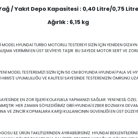
Yağ / Yakıt Depo Kapasitesi : 0,40 Litre/0,75 Litr
Ağırlık : 6,15 kg
İ MODEL HYUNDAİ TURBO MOTORLU TESTEREYİ SİZİN İÇİN YENİDEN DİZAYN E
LIŞMA VERİMİNİ EN ÜST SEVİYEYE TAŞIR. BU SAYEDE MOTOR SERT VE ZO
ENİ MODEL TESTEREMİZİ SİZİN İÇİN 50 CM BOYUNDA HYUNDAİ PALA VE HYUN
 H865'E UYUMLULUĞU VE KALİTESİ SAYESİNDE TESTERENİZİN ÖMRÜNÜ U
ESİNDE EN ZOR İŞLERİ KOLAYLIKLA YAPMANIZI SAĞLAR. YENİ NESİL ÖZEL
MIŞTIR. HER ZAMAN SÖYLEDİĞİMİZ GİBİ HYUNDAİ EZBER BOZMAYA DEVAM 
NA VE ZİNCİR KOPMALARA KARŞI KULLANICININ GÜVENLİĞİ EN ÜST DÜZEYD
GOSU İLE ÜRÜN TAKLİTLERİNDEN AYIRABİLİRSİNİZ. HYUNDAİ BEKLENTİLER