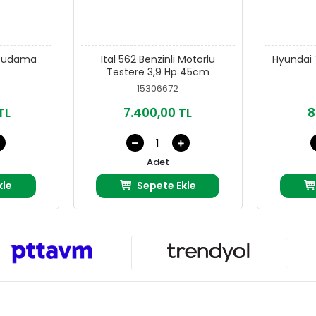
i Budama
Ital 562 Benzinli Motorlu
Hyundai 
Testere 3,9 Hp 45cm
15306672
TL
7.400,00 TL
8
Adet
kle
Sepete Ekle