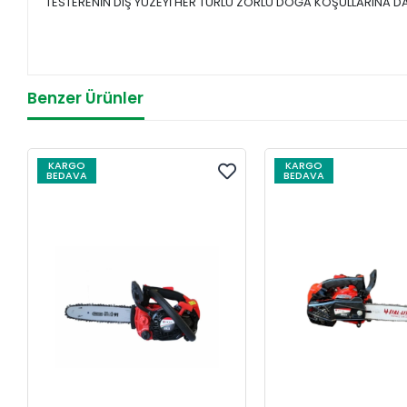
TESTERENİN DIŞ YÜZEYİ HER TÜRLÜ ZORLU DOĞA KOŞULLARINA D
Benzer Ürünler
KARGO
KARGO
BEDAVA
BEDAVA