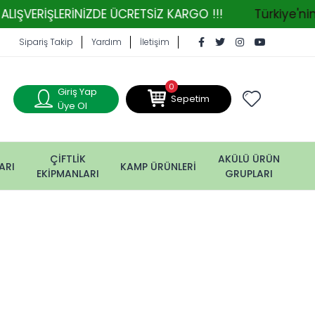
ERİNİZDE ÜCRETSİZ KARGO !!!
Türkiye'nin Tarım M
Sipariş Takip
Yardım
İletişim
0
Giriş Yap
Sepetim
Üye Ol
ÇİFTLİK
AKÜLÜ ÜRÜN
ARI
KAMP ÜRÜNLERİ
EKİPMANLARI
GRUPLARI