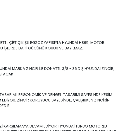
e
TTİ. ÇİFT ÇIKIŞLI EGZOZ YAPISIYLA HYUNDAİ H865, MOTOR
RLU İŞLERDE DAHİ GÜCÜNÜ KORUR VE BAYILMAZ.
DAİ MARKA ZİNCİR İLE DONATTI. 3/8 - 36 DİŞ HYUNDAİ ZİNCİR,
ZATACAK.
 TASARIMI, ERGONOMİK VE DENGELİ TASARIMI SAYESİNDE KESİM
EDİYOR. ZİNCİR KORUYUCU SAYESİNDE, ÇALIŞIRKEN ZİNCİRİN
EDİR. .
İNİZİ KARŞILAMAYA DEVAM EDİYOR. HYUNDAİ TURBO MOTORLU