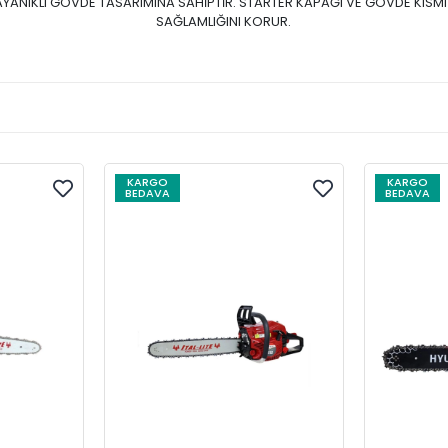
AYANIKLI GÖVDE TASARIMINA SAHİPTİR. STARTER KAPAĞI VE GÖVDE KISM
SAĞLAMLIĞINI KORUR.
KARGO
KARGO
BEDAVA
BEDAVA