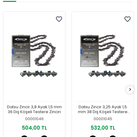
Datsu Zincir 3,8 Ayak 1,5 mm
Datsu Zincir 3,25 Ayak 1,5
36 Diş Köşeli Testere Zinciri
mm 38 Diş Köşeli Testere
Zinciri
00001046
00001045
504,00 TL
532,00 TL