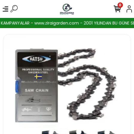
0
AMPANYALAR - www.ziraigarden.com - 2001 YILINDAN BU GÜNE SEKT