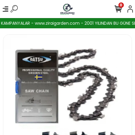
0
AMPANYALAR - www.ziraigarden.com - 2001 YILINDAN BU GÜNE SEKT