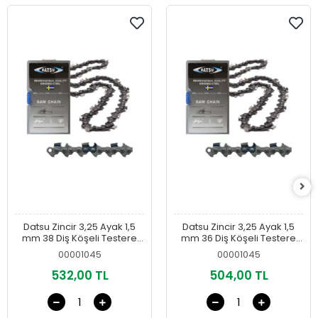
Datsu Zincir 3,25 Ayak 1,5
Datsu Zincir 3,25 Ayak 1,5
mm 38 Diş Köşeli Testere
mm 36 Diş Köşeli Testere
Zinciri
Zinciri
00001045
00001045
532,00 TL
504,00 TL