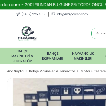
- 2001 YILINDAN BU GÜNE SEKTÖRDE ÖNCÜ FİRMA - TOPR
(0452) 225 15 39
info@ziraigarden.com
BAHÇE
BAHÇE
HAYVANCILIK
MAKİNELERİ &
EKİPMANLARI
MAKİNELERİ
JENERATÖR
Ana Sayfa
Bahçe Makineleri & Jeneratör
Motorlu Testere