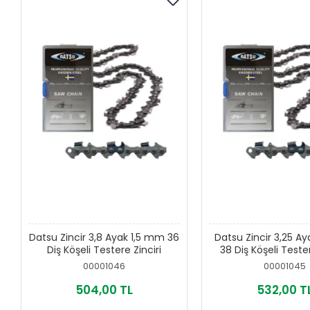
Datsu Zincir 3,8 Ayak 1,5 mm 36
Datsu Zincir 3,25 A
Diş Köşeli Testere Zinciri
38 Diş Köşeli Tester
00001046
00001045
504,00 TL
532,00 T