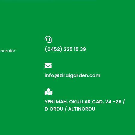
(0452) 225 15 39
eneratör
i
info@ziraigarden.com
YENİ MAH. OKULLAR CAD. 24 -26 /
D ORDU / ALTINORDU