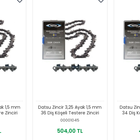
yak 1,5 mm
Datsu Zincir 3,25 Ayak 1,5 mm
Datsu Zin
e Zinciri
36 Diş Köşeli Testere Zinciri
34 Diş K
00001045
L
504,00 TL