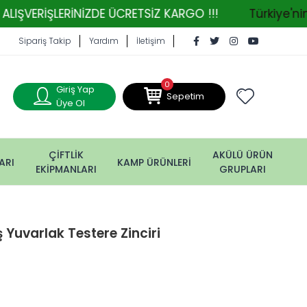
LERİNİZDE ÜCRETSİZ KARGO !!!
Türkiye'nin Tarım 
Sipariş Takip
Yardım
İletişim
0
Giriş Yap
Sepetim
Üye Ol
ÇİFTLİK
AKÜLÜ ÜRÜN
ARI
KAMP ÜRÜNLERİ
EKİPMANLARI
GRUPLARI
 Yuvarlak Testere Zinciri