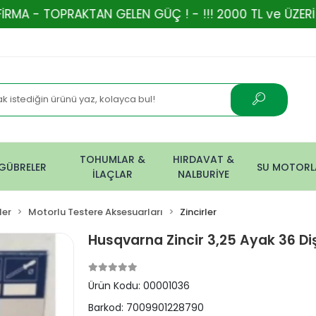
AKTAN GELEN GÜÇ ! - !!! 2000 TL ve ÜZERİ ALIŞVERİŞ
TOHUMLAR &
HIRDAVAT &
GÜBRELER
SU MOTORL
İLAÇLAR
NALBURİYE
ler
Motorlu Testere Aksesuarları
Zincirler
Husqvarna Zincir 3,25 Ayak 36 Diş
Ürün Kodu:
00001036
Barkod:
7009901228790