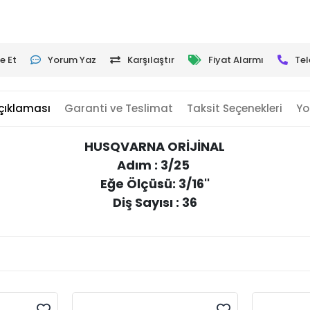
e Et
Yorum Yaz
Karşılaştır
Fiyat Alarmı
Tel
çıklaması
Garanti ve Teslimat
Taksit Seçenekleri
Yo
HUSQVARNA ORİJİNAL
Adım : 3/25
Eğe Ölçüsü: 3/16''
Diş Sayısı : 36