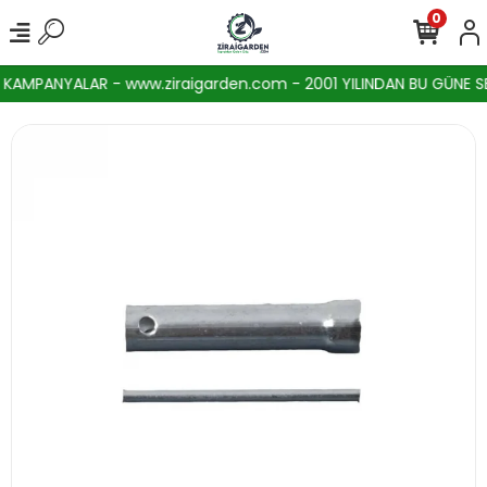
0
AMPANYALAR - www.ziraigarden.com - 2001 YILINDAN BU GÜNE SEKT