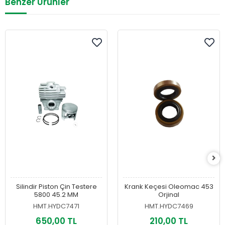
Benzer Ürünler
Silindir Piston Çin Testere
Krank Keçesi Oleomac 453
5800 45.2 MM
Orjinal
HMT.HYDC7471
HMT.HYDC7469
650,00 TL
210,00 TL