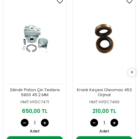
Silindir Piston Çin Testere
Krank Keçesi Oleomac 453
5800 45.2 MM
Orjinal
HMT.HYDC7471
HMT.HYDC7469
650,00 TL
210,00 TL
Adet
Adet