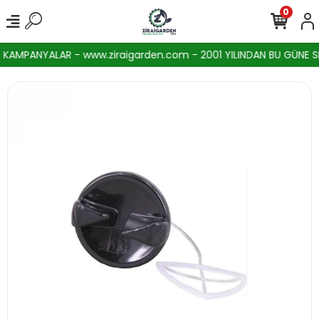
0
AMPANYALAR - www.ziraigarden.com - 2001 YILINDAN BU GÜNE SEKT