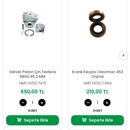
Silindir Piston Çin Testere
Krank Keçesi Oleomac 453
5800 45.2 MM
Orjinal
HMT.HYDC7471
HMT.HYDC7469
650,00 TL
210,00 TL
Adet
Adet
Sepete Ekle
Sepete Ekle