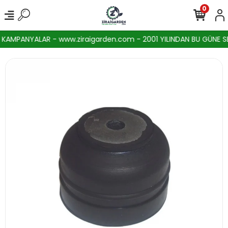
0
AMPANYALAR - www.ziraigarden.com - 2001 YILINDAN BU GÜNE SEKT