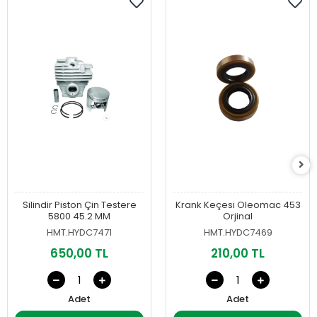
Silindir Piston Çin Testere
Krank Keçesi Oleomac 453
5800 45.2 MM
Orjinal
HMT.HYDC7471
HMT.HYDC7469
650,00 TL
210,00 TL
Adet
Adet