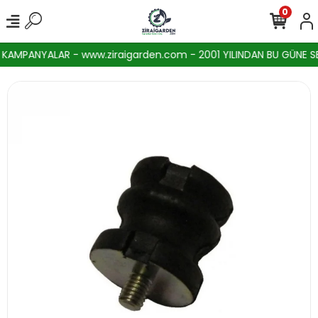
0
KAMPANYALAR - www.ziraigarden.com - 2001 YILINDAN BU GÜNE SEKT