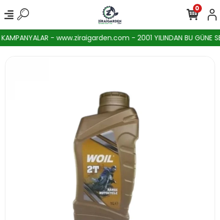
0
AMPANYALAR - www.ziraigarden.com - 2001 YILINDAN BU GÜNE SEKT