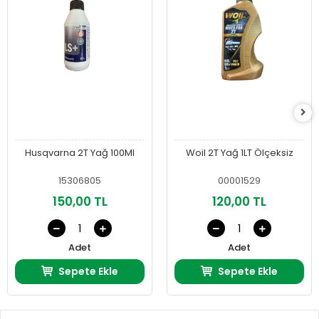
Husqvarna 2T Yağ 100Ml
Woil 2T Yağ 1LT Ölçeksiz
15306805
00001529
150,00 TL
120,00 TL
Adet
Adet
Sepete Ekle
Sepete Ekle