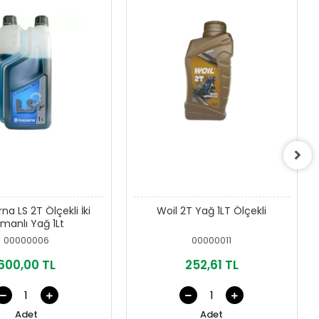
na LS 2T Ölçekli İki
Woil 2T Yağ 1LT Ölçekli
manlı Yağ 1Lt
00000006
00000011
600,00 TL
252,61 TL
Adet
Adet