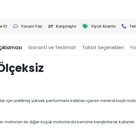
e Et
Yorum Yaz
Karşılaştır
Fiyat Alarmı
Tel
çıklaması
Garanti ve Teslimat
Taksit Seçenekleri
Yo
 Ölçeksiz
r için üretilmiş yüksek performans katıkları içeren mineral bazlı motos
 motorları ile diğer küçük motorlarda benzine karıştırılarak kullanılır.