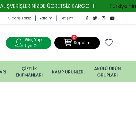
ERİNİZDE ÜCRETSİZ KARGO !!!
Türkiye'nin Tarım 
Sipariş Takip
Yardım
İletişim
0
Giriş Yap
Sepetim
Üye Ol
ÇİFTLİK
AKÜLÜ ÜRÜN
ARI
KAMP ÜRÜNLERİ
EKİPMANLARI
GRUPLARI