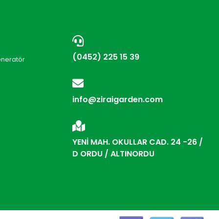
(0452) 225 15 39
eneratör
i
info@ziraigarden.com
YENİ MAH. OKULLAR CAD. 24 -26 /
D ORDU / ALTINORDU