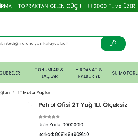
KTAN GELEN GÜÇ ! - !!! 2000 TL ve ÜZERİ ALIŞVERİŞL
TOHUMLAR &
HIRDAVAT &
GÜBRELER
SU MOTORL
İLAÇLAR
NALBURİYE
ğları
2T Motor Yağları
Petrol Ofisi 2T Yağ 1Lt Ölçeksiz
Ürün Kodu:
00000010
Barkod:
8691494909140