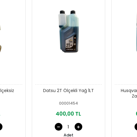
lçeksiz
Datsu 2T Ölçekli Yağ 1LT
Husqvar
Za
00001454
L
400,00 TL
Adet