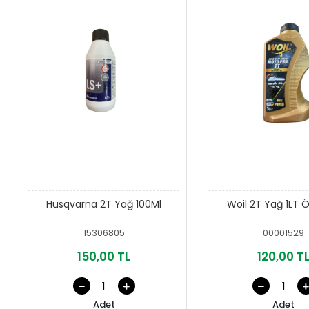
Husqvarna 2T Yağ 100Ml
Woil 2T Yağ 1LT Ö
15306805
00001529
150,00 TL
120,00 T
Adet
Adet