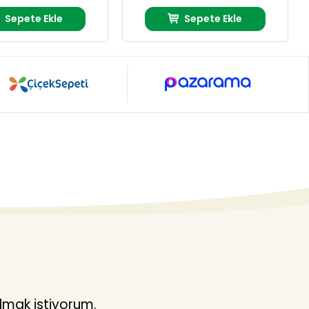
Sepete Ekle
Sepete Ekle
lmak istiyorum.