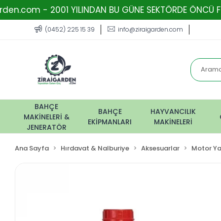
 2001 YILINDAN BU GÜNE SEKTÖRDE ÖNCÜ FİRMA - TOPRA
(0452) 225 15 39
info@ziraigarden.com
BAHÇE
BAHÇE
HAYVANCILIK
MAKİNELERİ &
EKİPMANLARI
MAKİNELERİ
JENERATÖR
Ana Sayfa
Hırdavat & Nalburiye
Aksesuarlar
Motor Ya