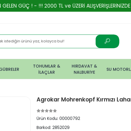
- !!! 2000 TL ve ÜZERİ ALIŞVERİŞLERİNİZDE ÜCRETSİZ
TOHUMLAR &
HIRDAVAT &
GÜBRELER
SU MOTORL
İLAÇLAR
NALBURİYE
Agrokar Mohrenkopf Kırmızı Lah
Ürün Kodu:
00000792
Barkod:
2852029