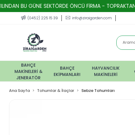
 GÜNE SEKTÖRDE ÖNCÜ FİRMA - TOPRAKTAN GELEN GÜÇ ! 
(0452) 225 15 39
info@ziraigarden.com
BAHÇE
BAHÇE
HAYVANCILIK
MAKİNELERİ &
EKİPMANLARI
MAKİNELERİ
JENERATÖR
Ana Sayfa
Tohumlar & İlaçlar
Sebze Tohumları