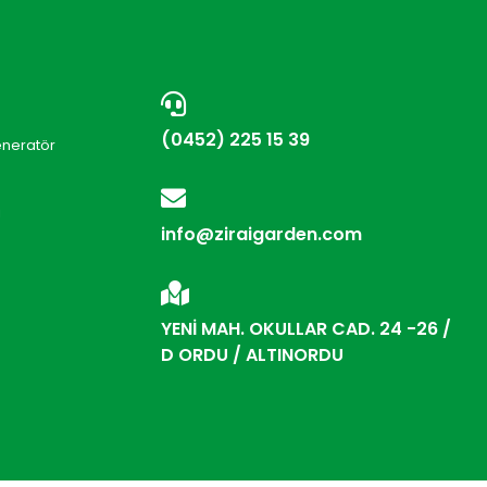
(0452) 225 15 39
eneratör
i
info@ziraigarden.com
YENİ MAH. OKULLAR CAD. 24 -26 /
D ORDU / ALTINORDU