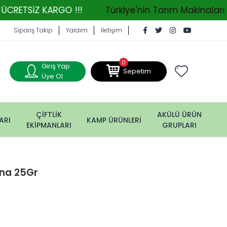
 KARGO !!!
Türkiye'nin Tarım Makinaları ve Bahç
Sipariş Takip
Yardım
İletişim
0
Giriş Yap
Sepetim
Üye Ol
ÇİFTLİK
AKÜLÜ ÜRÜN
ARI
KAMP ÜRÜNLERİ
EKİPMANLARI
GRUPLARI
ana 25Gr