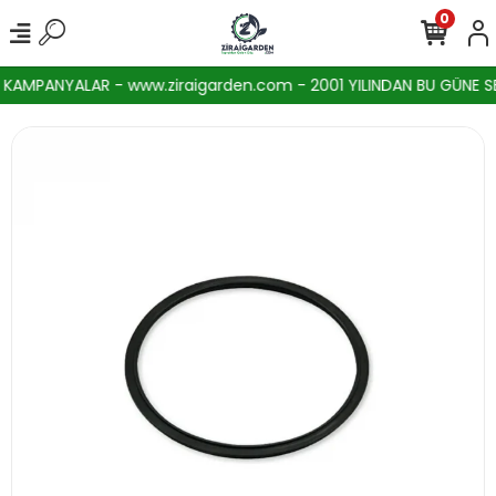
0
AMPANYALAR - www.ziraigarden.com - 2001 YILINDAN BU GÜNE SEKT