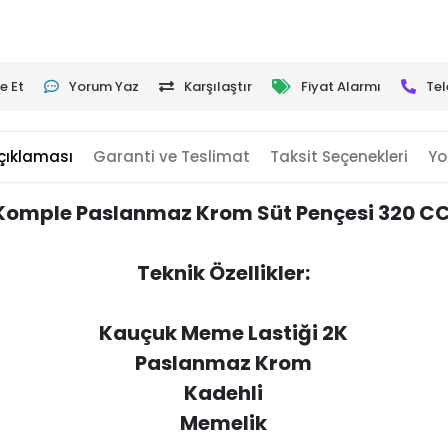
e Et
Yorum Yaz
Karşılaştır
Fiyat Alarmı
Tel
çıklaması
Garanti ve Teslimat
Taksit Seçenekleri
Yo
Komple Paslanmaz Krom Süt Pençesi 320 C
Teknik Özellikler:
Kauçuk Meme Lastiği 2K
Paslanmaz Krom
Kadehli
Memelik