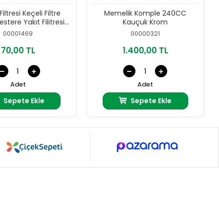
iltresi Keçeli Filtre
Memelik Komple 240CC
stere Yakıt Filitresi)
Kauçuk Krom
USA
00001469
00000321
70,00 TL
1.400,00 TL
Adet
Adet
Sepete Ekle
Sepete Ekle