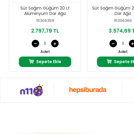
Süt Sağım Güğüm 20 Lt
Süt Sağım Güğüm 2
Alüminyum Dar Ağız
Dar Ağız
15306359
15306360
2.797,79 TL
3.574,69 
Adet
Adet
Sepete Ekle
Sepete E