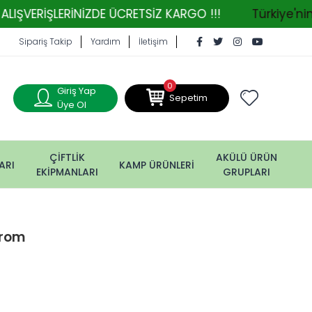
LERİNİZDE ÜCRETSİZ KARGO !!!
Türkiye'nin Tarım 
Sipariş Takip
Yardım
İletişim
0
Giriş Yap
Sepetim
Üye Ol
ÇİFTLİK
AKÜLÜ ÜRÜN
ARI
KAMP ÜRÜNLERİ
EKİPMANLARI
GRUPLARI
Krom