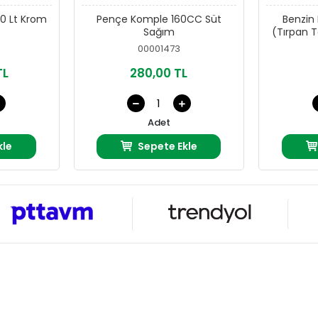
0 Lt Krom
Pençe Komple 160CC Süt
Benzin F
Sağım
(Tırpan Te
00001473
TL
280,00 TL
Adet
kle
Sepete Ekle