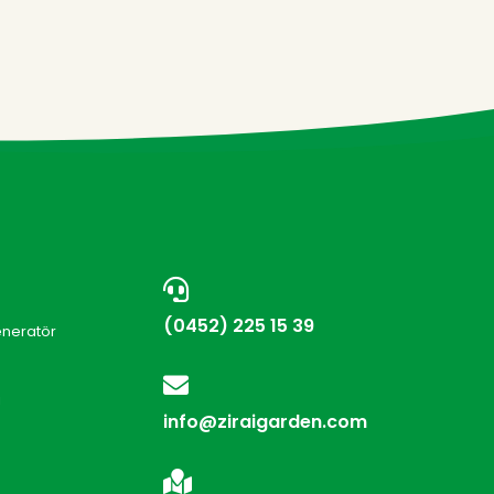
(0452) 225 15 39
eneratör
i
info@ziraigarden.com