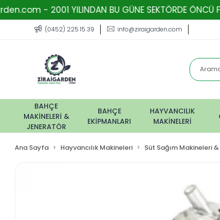
- 2001 YILINDAN BU GÜNE SEKTÖRDE ÖNCÜ FİRMA - TOPR
(0452) 225 15 39
info@ziraigarden.com
BAHÇE
BAHÇE
HAYVANCILIK
MAKİNELERİ &
EKİPMANLARI
MAKİNELERİ
JENERATÖR
Ana Sayfa
Hayvancılık Makineleri
Süt Sağım Makineleri &