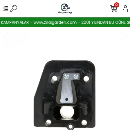
0
AMPANYALAR - www.ziraigarden.com - 2001 YILINDAN BU GÜNE SEKT