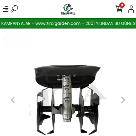
0
AMPANYALAR - www.ziraigarden.com - 2001 YILINDAN BU GÜNE SEKT