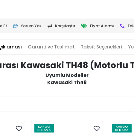
e Et
Yorum Yaz
Karşılaştır
Fiyat Alarmı
Tel
çıklaması
Garanti ve Teslimat
Taksit Seçenekleri
Yo
rası Kawasaki TH48 (Motorlu 
Uyumlu Modeller
Kawasaki Th48
KARGO
KARGO
BEDAVA
BEDAVA