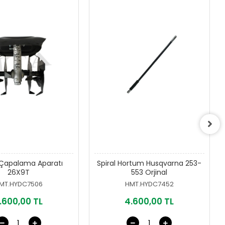
 Çapalama Aparatı
Spiral Hortum Husqvarna 253-
26X9T
553 Orjinal
MT.HYDC7506
HMT.HYDC7452
.600,00 TL
4.600,00 TL