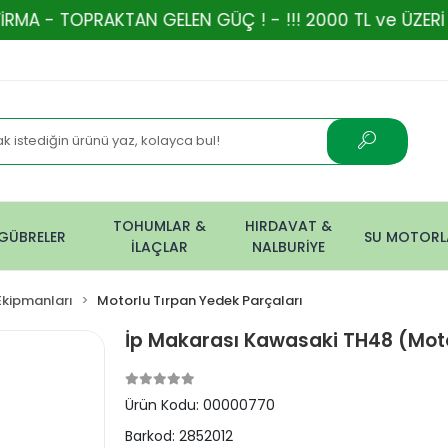
AKTAN GELEN GÜÇ ! - !!! 2000 TL ve ÜZERİ ALIŞVERİŞ
TOHUMLAR &
HIRDAVAT &
GÜBRELER
SU MOTORL
İLAÇLAR
NALBURİYE
Ekipmanları
Motorlu Tırpan Yedek Parçaları
İp Makarası Kawasaki TH48 (Moto
Ürün Kodu:
00000770
Barkod:
2852012