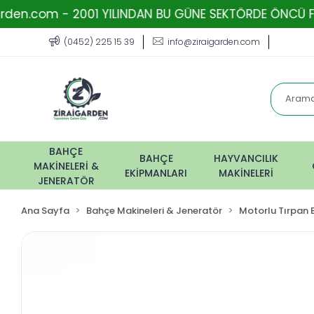
- 2001 YILINDAN BU GÜNE SEKTÖRDE ÖNCÜ FİRMA - TOPR
(0452) 225 15 39
info@ziraigarden.com
BAHÇE
BAHÇE
HAYVANCILIK
MAKİNELERİ &
EKİPMANLARI
MAKİNELERİ
JENERATÖR
Ana Sayfa
Bahçe Makineleri & Jeneratör
Motorlu Tırpan 