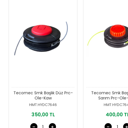
Tecomec Smk Başlık Düz Prc-
Tecomec Smk Başl
Ole-Kaw
Sarım Prc-Ole
HMT.HYDC7646
HMT.HYDC76
350,00 TL
400,00 T