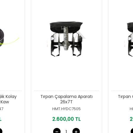
ık Kolay
Tırpan Çapalama Aparatı
Tırpan
-Kaw
26x7T
47
HMT.HYDC7505
H
L
2.600,00 TL
2