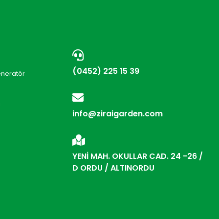
(0452) 225 15 39
eneratör
i
info@ziraigarden.com
YENİ MAH. OKULLAR CAD. 24 -26 /
D ORDU / ALTINORDU