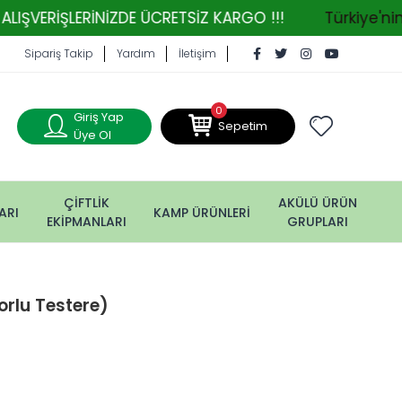
LERİNİZDE ÜCRETSİZ KARGO !!!
Türkiye'nin Tarım
Sipariş Takip
Yardım
İletişim
0
Giriş Yap
Sepetim
Üye Ol
ÇİFTLİK
AKÜLÜ ÜRÜN
ARI
KAMP ÜRÜNLERİ
EKİPMANLARI
GRUPLARI
rlu Testere)