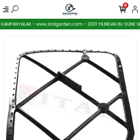
0
KAMPANYALAR - www.ziraigarden.com - 2001 YILINDAN BU GÜNE SEKT