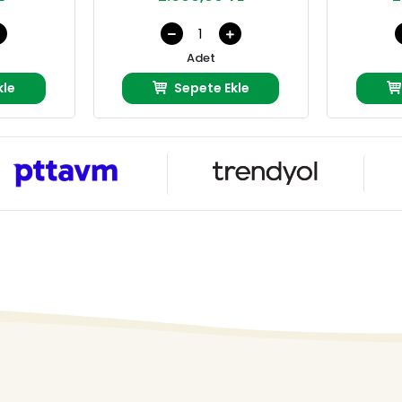
Adet
kle
Sepete Ekle