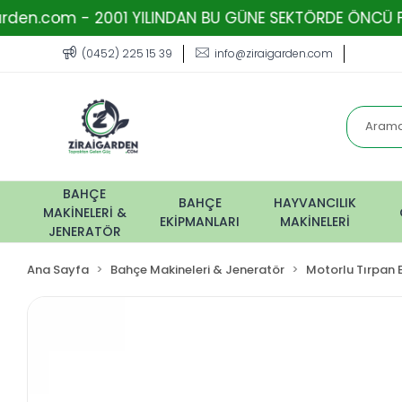
- 2001 YILINDAN BU GÜNE SEKTÖRDE ÖNCÜ FİRMA - TOPR
(0452) 225 15 39
info@ziraigarden.com
BAHÇE
BAHÇE
HAYVANCILIK
MAKİNELERİ &
EKİPMANLARI
MAKİNELERİ
JENERATÖR
Ana Sayfa
Bahçe Makineleri & Jeneratör
Motorlu Tırpan 