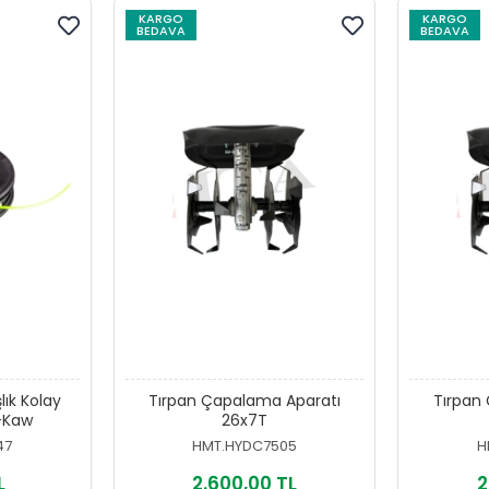
KARGO
KARGO
BEDAVA
BEDAVA
ık Kolay
Tırpan Çapalama Aparatı
Tırpan
-Kaw
26x7T
47
HMT.HYDC7505
H
L
2.600,00 TL
2