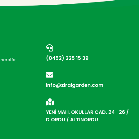
(0452) 225 15 39
eneratör
i
info@ziraigarden.com
YENİ MAH. OKULLAR CAD. 24 -26 /
D ORDU / ALTINORDU