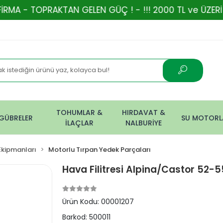
AKTAN GELEN GÜÇ ! - !!! 2000 TL ve ÜZERİ ALIŞVERİŞ
TOHUMLAR &
HIRDAVAT &
GÜBRELER
SU MOTORL
İLAÇLAR
NALBURİYE
Ekipmanları
Motorlu Tırpan Yedek Parçaları
Hava Filitresi Alpina/Castor 52-5
Ürün Kodu:
00001207
Barkod:
500011