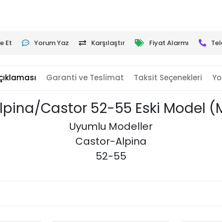
e Et
Yorum Yaz
Karşılaştır
Fiyat Alarmı
Tel
çıklaması
Garanti ve Teslimat
Taksit Seçenekleri
Yo
 Alpina/Castor 52-55 Eski Model (
Uyumlu Modeller
Castor-Alpina
52-55