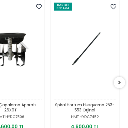
KARGO
BEDAVA
 Çapalama Aparatı
Spiral Hortum Husqvarna 253-
26X9T
553 Orjinal
MT.HYDC7506
HMT.HYDC7452
.600,00 TL
4.600,00 TL