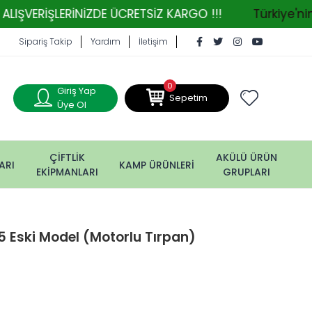
LERİNİZDE ÜCRETSİZ KARGO !!!
Türkiye'nin Tarım
Sipariş Takip
Yardım
İletişim
0
Giriş Yap
Sepetim
Üye Ol
ÇİFTLİK
AKÜLÜ ÜRÜN
ARI
KAMP ÜRÜNLERİ
EKİPMANLARI
GRUPLARI
5 Eski Model (Motorlu Tırpan)