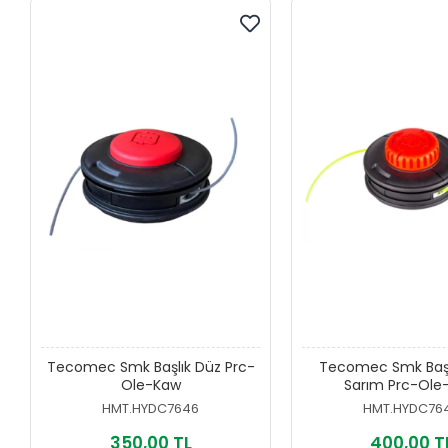
Tecomec Smk Başlık Düz Prc-
Tecomec Smk Başl
Ole-Kaw
Sarım Prc-Ole
HMT.HYDC7646
HMT.HYDC76
350,00 TL
400,00 T