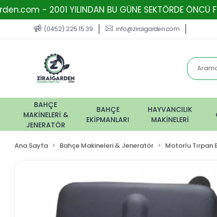
 2001 YILINDAN BU GÜNE SEKTÖRDE ÖNCÜ FİRMA - TOPRA
(0452) 225 15 39
info@ziraigarden.com
BAHÇE
BAHÇE
HAYVANCILIK
MAKİNELERİ &
EKİPMANLARI
MAKİNELERİ
JENERATÖR
Ana Sayfa
Bahçe Makineleri & Jeneratör
Motorlu Tırpan 