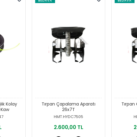
BEDAVA
BEDAVA
ık Kolay
Tırpan Çapalama Aparatı
Tırpan
-Kaw
26x7T
47
HMT.HYDC7505
H
L
2.600,00 TL
2