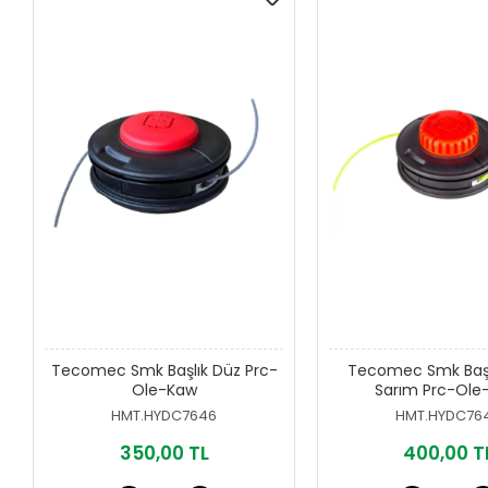
Tecomec Smk Başlık Düz Prc-
Tecomec Smk Başl
Ole-Kaw
Sarım Prc-Ole
HMT.HYDC7646
HMT.HYDC76
350,00 TL
400,00 T