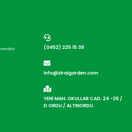
(0452) 225 15 39
eneratör
i
info@ziraigarden.com
YENİ MAH. OKULLAR CAD. 24 -26 /
D ORDU / ALTINORDU