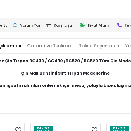
e Et
Yorum Yaz
Karşılaştır
Fiyat Alarmı
Tel
çıklaması
Garanti ve Teslimat
Taksit Seçenekleri
Yo
oz Çin Tırpan BG430 / CG430 /BG520 / BG520 Tüm Çin Model
Çin Malı Benzinli Sırt Tırpan Modellerine
anlış satın alımları önlemek için mesaj yoluyla bize ulaşını
KARGO
KARGO