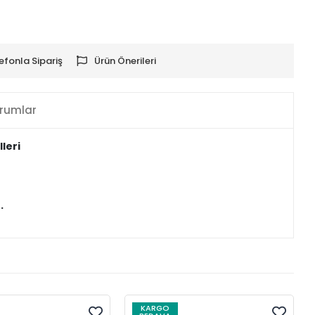
efonla Sipariş
Ürün Önerileri
rumlar
leri
z.
KARGO