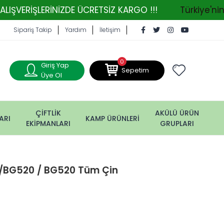
ERİNİZDE ÜCRETSİZ KARGO !!!
Türkiye'nin Tarım M
Sipariş Takip
Yardım
İletişim
0
Giriş Yap
Sepetim
Üye Ol
ÇİFTLİK
AKÜLÜ ÜRÜN
ARI
KAMP ÜRÜNLERİ
EKİPMANLARI
GRUPLARI
 /BG520 / BG520 Tüm Çin