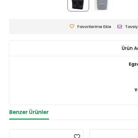
Favorilerime Ekle
Tavsiy
Ürün A
Egz
Y
Benzer Ürünler