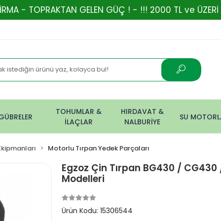
KTAN GELEN GÜÇ ! - !!! 2000 TL ve ÜZERİ ALIŞVERİŞL
TOHUMLAR &
HIRDAVAT &
GÜBRELER
SU MOTORL
İLAÇLAR
NALBURİYE
Ekipmanları
Motorlu Tırpan Yedek Parçaları
Egzoz Çin Tırpan BG430 / CG430
Modelleri
Ürün Kodu:
15306544