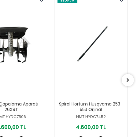
BEDAVA
 Çapalama Aparatı
Spiral Hortum Husqvarna 253-
26X9T
553 Orjinal
MT.HYDC7506
HMT.HYDC7452
.600,00 TL
4.600,00 TL