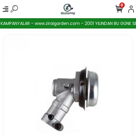
0
AMPANYALAR - www.ziraigarden.com - 2001 YILINDAN BU GÜNE SEKT