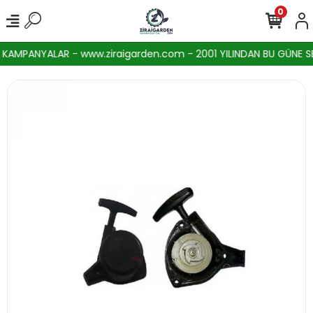
0
AMPANYALAR - www.ziraigarden.com - 2001 YILINDAN BU GÜNE SEKT