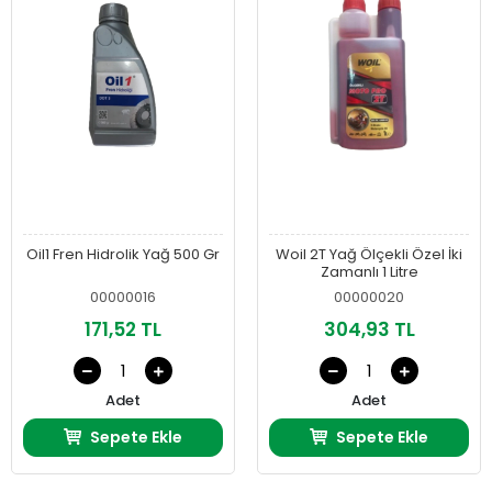
Oil1 Fren Hidrolik Yağ 500 Gr
Woil 2T Yağ Ölçekli Özel İki
Zamanlı 1 Litre
00000016
00000020
171,52 TL
304,93 TL
Adet
Adet
Sepete Ekle
Sepete Ekle