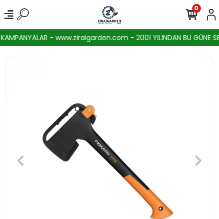
0
AMPANYALAR - www.ziraigarden.com - 2001 YILINDAN BU GÜNE SEKT