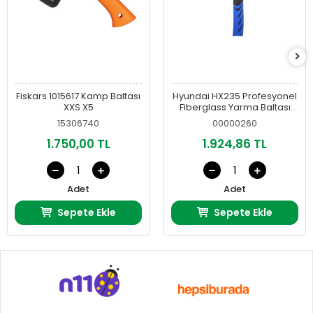
Fiskars 1015617 Kamp Baltası
Hyundai HX235 Profesyonel
XXS X5
Fiberglass Yarma Baltası
61CM
15306740
00000260
1.750,00 TL
1.924,86 TL
Adet
Adet
Sepete Ekle
Sepete Ekle