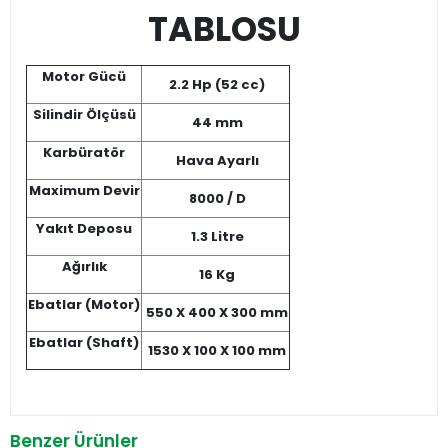
TABLOSU
Motor Gücü
2.2 Hp (52 cc)
Silindir Ölçüsü
44 mm
Karbüratör
Hava Ayarlı
Maximum Devir
8000 / D
Yakıt Deposu
1.3 Litre
Ağırlık
16 Kg
Ebatlar (Motor)
550 X 400 X 300 mm
Ebatlar (Shaft)
1530 X 100 X 100 mm
Benzer Ürünler