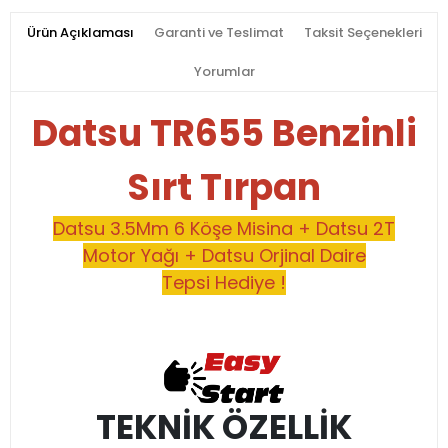
Ürün Açıklaması
Garanti ve Teslimat
Taksit Seçenekleri
Yorumlar
Datsu TR655 Benzinli
Sırt Tırpan
Datsu 3.5Mm 6 Köşe Misina + Datsu 2T
Motor Yağı + Datsu Orjinal Daire
Tepsi Hediye !
TEKNİK ÖZELLİK