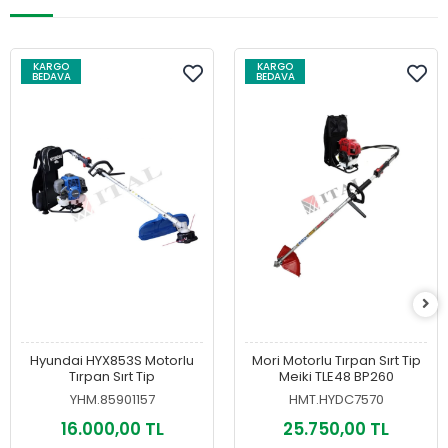
KARGO
KARGO
BEDAVA
BEDAVA
Hyundai HYX853S Motorlu
Mori Motorlu Tırpan Sırt Tip
Tırpan Sırt Tip
Meiki TLE48 BP260
YHM.85901157
HMT.HYDC7570
16.000,00 TL
25.750,00 TL