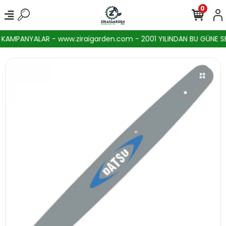
0
AMPANYALAR - www.ziraigarden.com - 2001 YILINDAN BU GÜNE SEKT