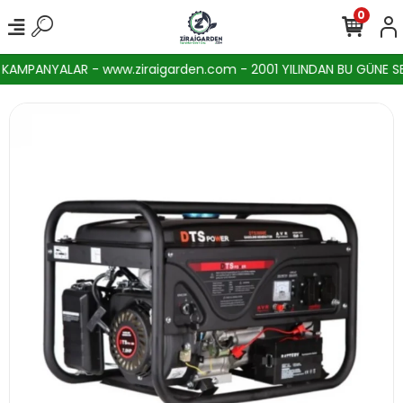
0
AMPANYALAR - www.ziraigarden.com - 2001 YILINDAN BU GÜNE SEKT