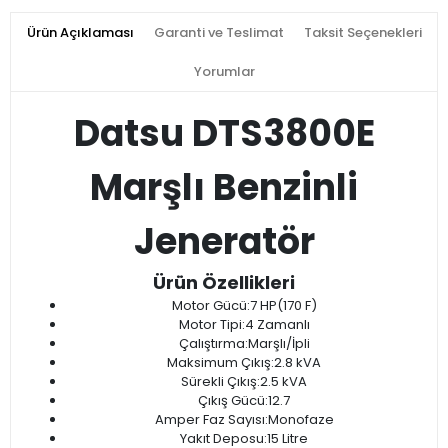
Ürün Açıklaması
Garanti ve Teslimat
Taksit Seçenekleri
Yorumlar
Datsu DTS3800E
Marşlı Benzinli
Jeneratör
Ürün Özellikleri
Motor Gücü:7 HP(170 F)
Motor Tipi:4 Zamanlı
Çalıştırma:Marşlı/İpli
Maksimum Çıkış:2.8 kVA
Sürekli Çıkış:2.5 kVA
Çıkış Gücü:12.7
Amper Faz Sayısı:Monofaze
Yakıt Deposu:15 Litre