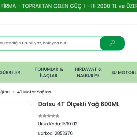
OPRAKTAN GELEN GÜÇ ! - !!! 2000 TL ve ÜZERİ ALIŞVE
TOHUMLAR &
HIRDAVAT &
GÜBRELER
SU MOTORL
İLAÇLAR
NALBURİYE
ğları
4T Motor Yağları
Datsu 4T Ölçekli Yağ 600ML
Ürün Kodu:
15307121
Barkod:
2853376