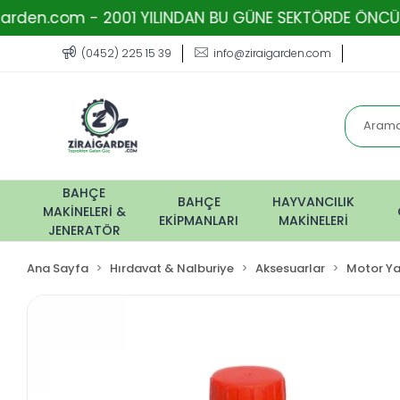
om - 2001 YILINDAN BU GÜNE SEKTÖRDE ÖNCÜ FİRMA - T
(0452) 225 15 39
info@ziraigarden.com
BAHÇE
BAHÇE
HAYVANCILIK
MAKİNELERİ &
EKİPMANLARI
MAKİNELERİ
JENERATÖR
Ana Sayfa
Hırdavat & Nalburiye
Aksesuarlar
Motor Ya