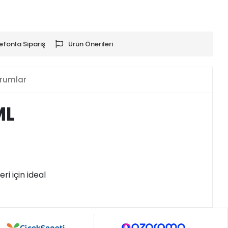
efonla Sipariş
Ürün Önerileri
rumlar
ML
i için ideal