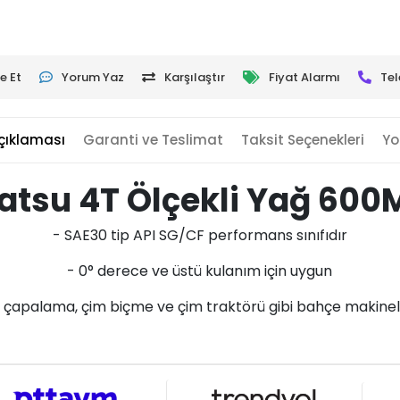
e Et
Yorum Yaz
Karşılaştır
Fiyat Alarmı
Tel
çıklaması
Garanti ve Teslimat
Taksit Seçenekleri
Yo
atsu 4T Ölçekli Yağ 600
- SAE30 tip API SG/CF performans sınıfıdır
- 0° derece ve üstü kulanım için uygun
 çapalama, çim biçme ve çim traktörü gibi bahçe makineler