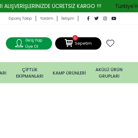
RİŞLERİNİZDE ÜCRETSİZ KARGO !!!
Türkiye'nin Ta
Sipariş Takip
Yardım
İletişim
0
Giriş Yap
Sepetim
Üye Ol
ÇİFTLİK
AKÜLÜ ÜRÜN
ARI
KAMP ÜRÜNLERİ
EKİPMANLARI
GRUPLARI